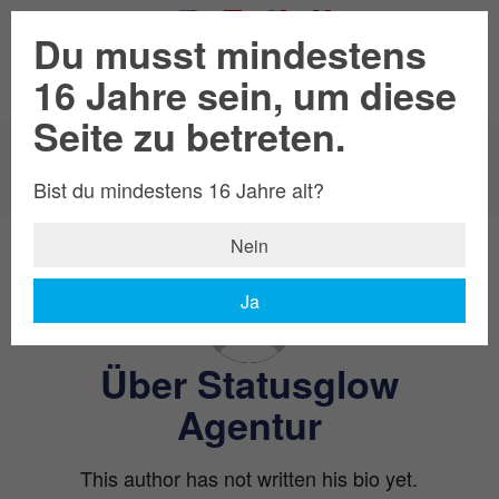
Du musst mindestens
16 Jahre sein, um diese
Seite zu betreten.
Autorenarchiv für: Statusglow Agentur
Bist du mindestens 16 Jahre alt?
Du bist hier:
Startseite
/
Statusglow Agentur
Nein
Ja
Über
Statusglow
Agentur
This author has not written his bio yet.