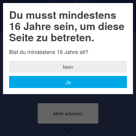
Du musst mindestens
16 Jahre sein, um diese
Weizenbock
Seite zu betreten.
Hell
Bist du mindestens 16 Jahre alt?
Nein
Ein klassisch, obergäriges Starkbier mit
Ja
dreimal Gold in der Tasche.
Mehr erfahren!